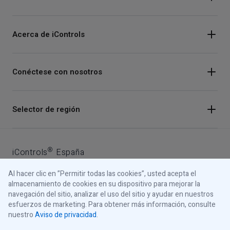
Acerca de iControls
Conéctese con nosotros
Instagram
Selector de región
Facebook
Youtube
®
iControls
España
LinkedIn
Al hacer clic en ”Permitir todas las cookies”, usted acepta el
Aviso de privacidad
almacenamiento de cookies en su dispositivo para mejorar la
navegación del sitio, analizar el uso del sitio y ayudar en nuestros
Aviso de cookies
esfuerzos de marketing. Para obtener más información, consulte
nuestro
Aviso de privacidad
.
© 2026 iControls Inc.