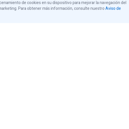
macenamiento de cookies en su dispositivo para mejorar la navegación del
os comerciales
Paneles de control
de marketing. Para obtener más información, consulte nuestro
Aviso de
Todos los paneles de control
tas de garaje residenciales
s abrepuertas de garaje
os residenciales
España
© 2026 iControls Inc.
Aviso de privacidad
Aviso de cookies
Sus opciones de privacidad