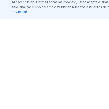
Información sobre la garantía
Al hacer clic en ”Permitir todas las cookies”, usted acepta el al
Accesori
sitio, analizar el uso del sitio y ayudar en nuestros esfuerzos 
privacidad
.
Abrepuer
Todos lo
Accesori