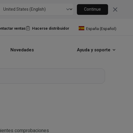
Close
Continue
ntactar ventas
Hacerse distribuidor
España (Español)
Novedades
Ayuda y soporte
guientes comprobaciones