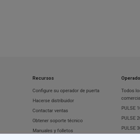
Recursos
Operado
Configure su operador de puerta
Todos lo
comercia
Hacerse distribuidor
PULSE 10
Contactar ventas
PULSE 20
Obtener soporte técnico
PULSE 30
Manuales y folletos
PULSE 40