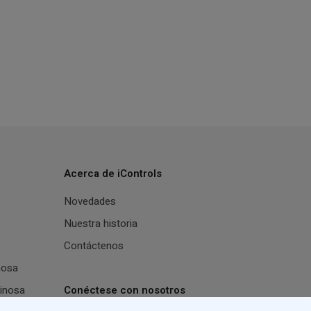
Acerca de iControls
Novedades
Nuestra historia
Contáctenos
nosa
inosa
Conéctese con nosotros