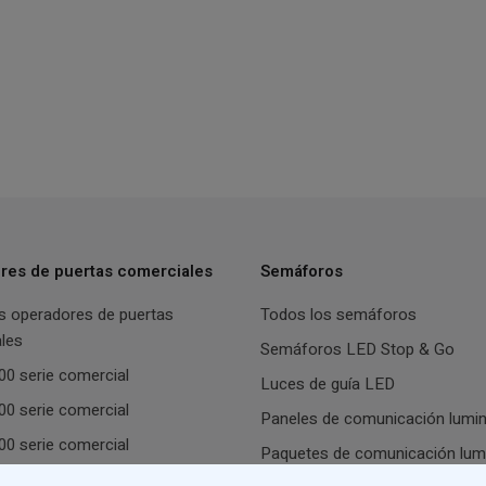
res de puertas comerciales
Semáforos
s operadores de puertas
Todos los semáforos
les
Semáforos LED Stop & Go
0 serie comercial
Luces de guía LED
0 serie comercial
Paneles de comunicación lumi
0 serie comercial
Paquetes de comunicación lum
0 serie comercial