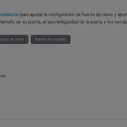
:
nstalación
para ajustar la configuración de fuerza de cierre y aper
amaño de su puerta, el tipo/antigüedad de la puerta y los herraje
zador de cierre
Bateria de respaldo
rte.