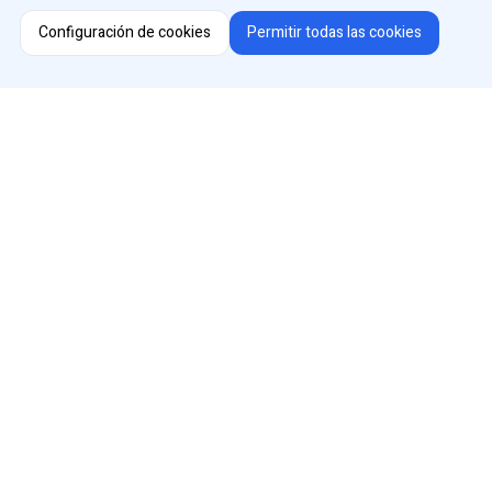
Instagram
Configuración de cookies
Permitir todas las cookies
Facebook
Youtube
LinkedIn
Selector de región
Cambiar de país o idioma