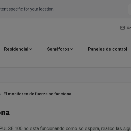
tent specific for your location.
Co
Residencial
Semáforos
Paneles de control
El monitoreo de fuerza no funciona
ona
e PULSE 100 no está funcionando como se espera, realice las si