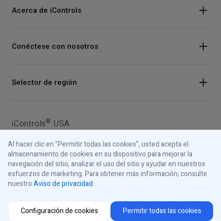
Acerca de iControls
Conéctese con nosotros
Instagram
Selector de región
Facebook
Youtube
®
iControls
USA
LinkedIn
Al hacer clic en ”Permitir todas las cookies”, usted acepta el
Aviso de privacidad
almacenamiento de cookies en su dispositivo para mejorar la
navegación del sitio, analizar el uso del sitio y ayudar en nuestros
Aviso de cookies
esfuerzos de marketing. Para obtener más información, consulte
nuestro
Aviso de privacidad
.
© 2026 iControls Inc.
Sus opciones de privacidad
Configuración de cookies
Permitir todas las cookies