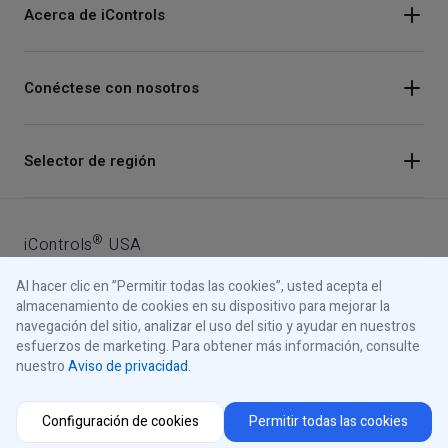
Acerca de iControls
Conéctese con nosotros
Instagram
Selector de región
Facebook
Youtube
®
iControls
USA
LinkedIn
Al hacer clic en ”Permitir todas las cookies”, usted acepta el
Aviso de privacidad
almacenamiento de cookies en su dispositivo para mejorar la
navegación del sitio, analizar el uso del sitio y ayudar en nuestros
Aviso de cookies
esfuerzos de marketing. Para obtener más información, consulte
nuestro
Aviso de privacidad
.
© 2026 iControls Inc.
Sus opciones de privacidad
Configuración de cookies
Permitir todas las cookies