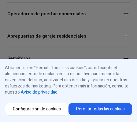
Operadores de puertas comerciales
Abrepuertas de garaje residenciales
Semáforos
Al hacer clic en ”Permitir todas las cookies”, usted acepta el
almacenamiento de cookies en su dispositivo para mejorar la
navegación del sitio, analizar el uso del sitio y ayudar en nuestros
Paneles de control
esfuerzos de marketing. Para obtener más información, consulte
nuestro
Aviso de privacidad
.
Acerca de iControls
Configuración de cookies
Permitir todas las cookies
Conéctese con nosotros