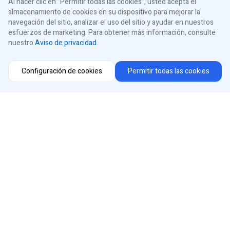
Al hacer clic en ”Permitir todas las cookies”, usted acepta el
almacenamiento de cookies en su dispositivo para mejorar la
navegación del sitio, analizar el uso del sitio y ayudar en nuestros
Acerca de iControls
esfuerzos de marketing. Para obtener más información, consulte
nuestro
Aviso de privacidad
.
Conéctese con nosotros
Configuración de cookies
Permitir todas las cookies
Instagram
Selector de región
Facebook
Youtube
®
iControls
USA
LinkedIn
Aviso de privacidad
Aviso de cookies
© 2026 iControls Inc.