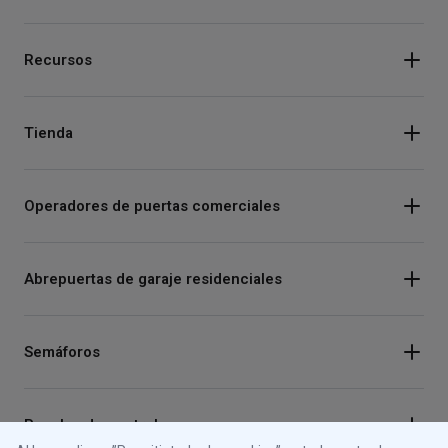
Recursos
Tienda
Operadores de puertas comerciales
Abrepuertas de garaje residenciales
Semáforos
Paneles de control