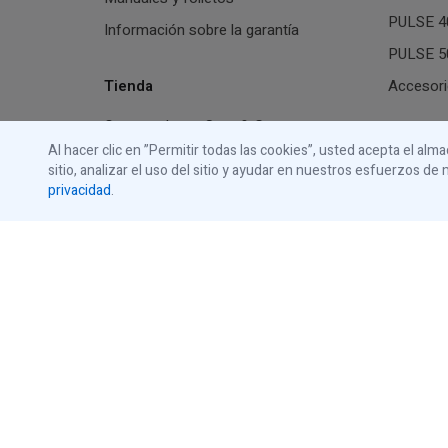
PULSE 40
Información sobre la garantía
PULSE 50
Tienda
Accesori
Comprar luces Stop & Go
Abrepuer
Al hacer clic en ”Permitir todas las cookies”, usted acepta el al
Comprar luces de guía
sitio, analizar el uso del sitio y ayudar en nuestros esfuerzos 
Todos lo
Comprar paneles de comunicación
privacidad
.
Accesori
Comprar paquetes de comunicación