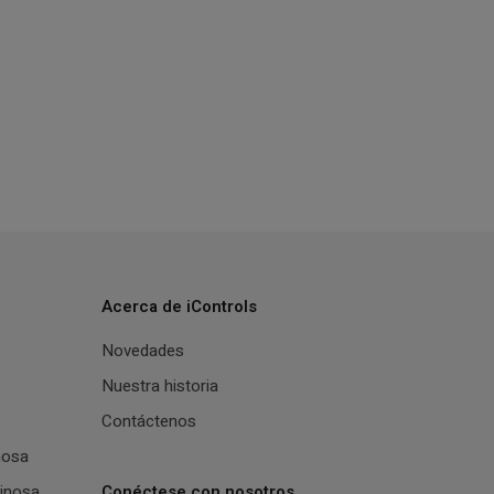
Acerca de iControls
Novedades
Nuestra historia
Contáctenos
nosa
inosa
Conéctese con nosotros