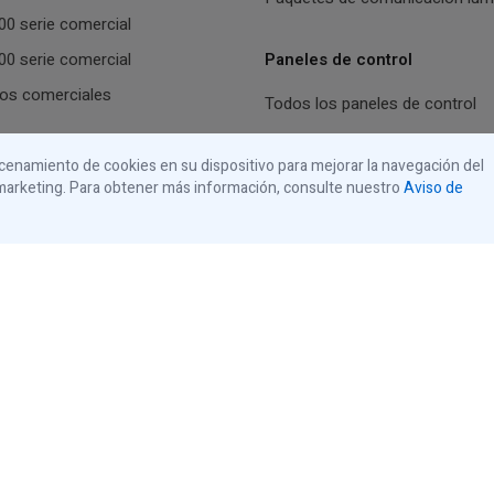
0 serie comercial
0 serie comercial
Paneles de control
os comerciales
Todos los paneles de control
tas de garaje residenciales
macenamiento de cookies en su dispositivo para mejorar la navegación del
de marketing. Para obtener más información, consulte nuestro
Aviso de
s abrepuertas de garaje
os residenciales
USA
© 2026 iControls Inc.
Aviso de privacidad
Aviso de cookies