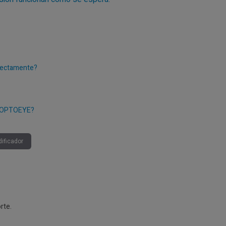
rrectamente?
or OPTOEYE?
ificador
rte.