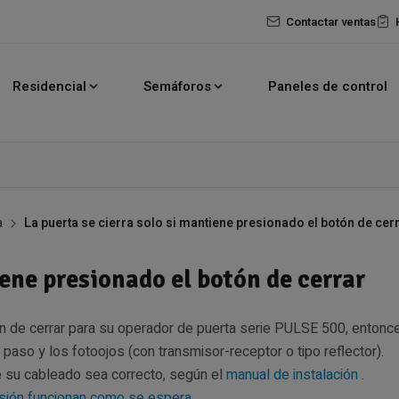
Contactar ventas
Residencial
Semáforos
Paneles de control
a
La puerta se cierra solo si mantiene presionado el botón de cer
iene presionado el botón de cerrar
tón de cerrar para su operador de puerta serie PULSE 500, enton
so y los fotoojos (con transmisor-receptor o tipo reflector).
 su cableado sea correcto, según el
manual de instalación
.
ersión funcionan como se espera.