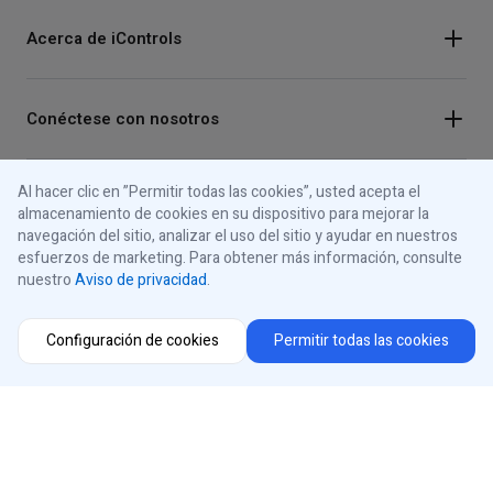
Acerca de iControls
Conéctese con nosotros
Instagram
Al hacer clic en ”Permitir todas las cookies”, usted acepta el
Selector de región
almacenamiento de cookies en su dispositivo para mejorar la
Facebook
navegación del sitio, analizar el uso del sitio y ayudar en nuestros
Youtube
esfuerzos de marketing. Para obtener más información, consulte
nuestro
Aviso de privacidad
.
®
iControls
USA
LinkedIn
Configuración de cookies
Permitir todas las cookies
Aviso de privacidad
Aviso de cookies
© 2026 iControls Inc.
Sus opciones de privacidad