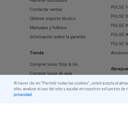
Hacerse distribuidor
PULSE 10
Contactar ventas
PULSE 20
Obtener soporte técnico
PULSE 30
Manuales y folletos
PULSE 40
Información sobre la garantía
PULSE 50
Tienda
Accesori
Comprar luces Stop & Go
Abrepuer
Comprar luces de guía
Todos lo
Comprar paneles de comunicación
Al hacer clic en ”Permitir todas las cookies”, usted acepta el al
sitio, analizar el uso del sitio y ayudar en nuestros esfuerzos 
Accesori
Comprar paquetes de comunicación
privacidad
.