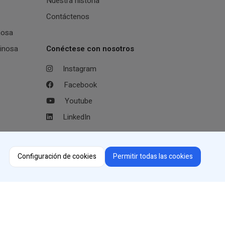
Nuestra historia
Contáctenos
nosa
inosa
Conéctese con nosotros
Instagram
Facebook
Youtube
LinkedIn
Selector de región
Configuración de cookies
Permitir todas las cookies
Cambiar de país o idioma