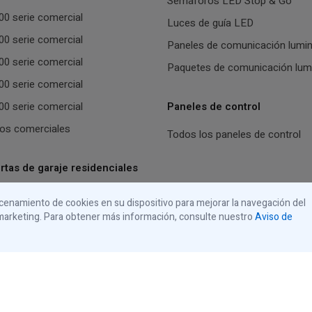
Semáforos LED Stop & Go
0 serie comercial
Luces de guía LED
0 serie comercial
Paneles de comunicación lumi
0 serie comercial
Paquetes de comunicación lum
0 serie comercial
0 serie comercial
Paneles de control
os comerciales
Todos los paneles de control
tas de garaje residenciales
s abrepuertas de garaje
macenamiento de cookies en su dispositivo para mejorar la navegación del
de marketing. Para obtener más información, consulte nuestro
Aviso de
os residenciales
USA