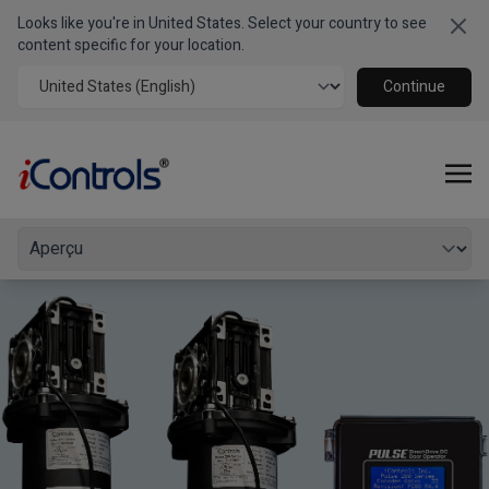
Looks like you're in United States. Select your country to see
Clo
Série PULSE 200 Commerciale
content specific for your location.
Opérateur de porte commercial
Continue