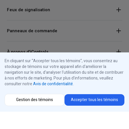
Feux de signalisation
Panneaux de commande
À propos d'iControls
En cliquant sur “Accepter tous les témoins“, vous consentez au
stockage de témoins sur votre appareil afin d'améliorer la
navigation sur le site, d'analyser l'utilisation du site et de contribuer
Connectez-vous avec nous
à nos efforts de marketing. Pour plus d'informations, veuillez
consulter notre
Avis de confidentialité
.
Instagram
Sélecteur de région
Facebook
Gestion des témoins
Accepter tous les témoins
Youtube
®
iControls
Canada
LinkedIn