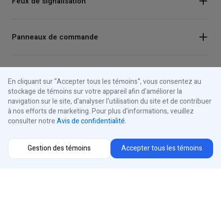
Feux de signalisation
Panneaux de commande
À propos d'iControls
En cliquant sur “Accepter tous les témoins“, vous consentez au
stockage de témoins sur votre appareil afin d'améliorer la
navigation sur le site, d'analyser l'utilisation du site et de contribuer
Connectez-vous avec nous
à nos efforts de marketing. Pour plus d'informations, veuillez
consulter notre
Avis de confidentialité
.
Instagram
Sélecteur de région
Gestion des témoins
Accepter tous les témoins
Facebook
Youtube
®
iControls
Canada
LinkedIn
Conçu et fabriqué au Canada