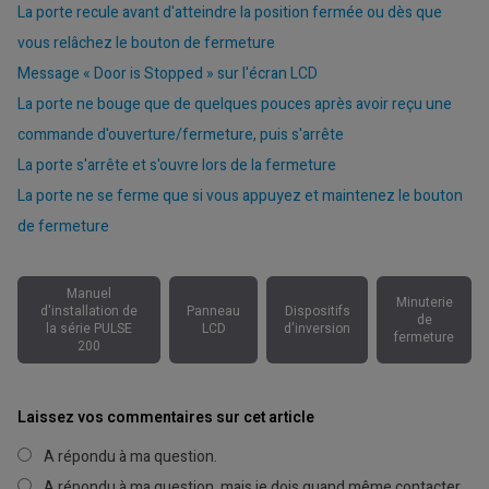
La porte recule avant d'atteindre la position fermée ou dès que
vous relâchez le bouton de fermeture
Message « Door is Stopped » sur l'écran LCD
La porte ne bouge que de quelques pouces après avoir reçu une
commande d'ouverture/fermeture, puis s'arrête
La porte s'arrête et s'ouvre lors de la fermeture
La porte ne se ferme que si vous appuyez et maintenez le bouton
de fermeture
Manuel
Minuterie
d'installation de
Panneau
Dispositifs
de
la série PULSE
LCD
d'inversion
fermeture
200
Laissez vos commentaires sur cet article
A répondu à ma question.
A répondu à ma question, mais je dois quand même contacter