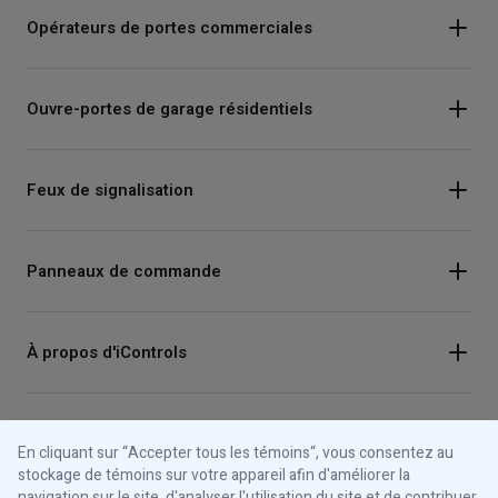
Opérateurs de portes commerciales
Ouvre-portes de garage résidentiels
Feux de signalisation
Panneaux de commande
À propos d'iControls
Connectez-vous avec nous
En cliquant sur “Accepter tous les témoins“, vous consentez au
stockage de témoins sur votre appareil afin d'améliorer la
Instagram
navigation sur le site, d'analyser l'utilisation du site et de contribuer