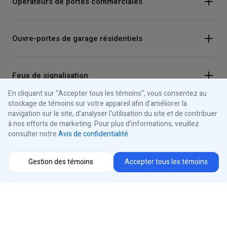
Opérateurs de portes commerciales
Ouvre-portes de garage résidentiels
Feux de signalisation
En cliquant sur “Accepter tous les témoins“, vous consentez au
stockage de témoins sur votre appareil afin d'améliorer la
Panneaux de commande
navigation sur le site, d'analyser l'utilisation du site et de contribuer
à nos efforts de marketing. Pour plus d'informations, veuillez
consulter notre
Avis de confidentialité
.
À propos d'iControls
Gestion des témoins
Accepter tous les témoins
Connectez-vous avec nous
Instagram
Sélecteur de région