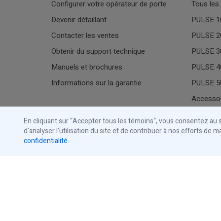
Configurer votre opérateur de porte
Tous les
Devenir détaillant
PULSE 10
Contacter les ventes
PULSE 20
Obtenir du support technique
PULSE 30
Manuels et brochures
PULSE 40
Informations sur la garantie
PULSE 50
Accesso
Store
En cliquant sur “Accepter tous les témoins“, vous consentez au st
Ouvre-po
Magasiner les feux de signalisation
d'analyser l'utilisation du site et de contribuer à nos efforts de 
confidentialité
.
Magasiner les accessoires
Tous les
commerciaux
Accessoi
Magasiner les accessoires
résidentiels
Magasiner les pièces de rechange