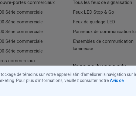
 ouvre-portes commerciaux
Tous les feux de signalisation
0 Série commerciale
Feux LED Stop & Go
0 Série commerciale
Feux de guidage LED
0 Série commerciale
Panneaux de communication l
0 Série commerciale
Ensembles de communication
lumineuse
0 Série commerciale
ires commerciaux
Panneaux de commande
ockage de témoins sur votre appareil afin d'améliorer la navigation sur le
rtes de garage résidentiels
Tous les panneaux de comman
marketing. Pour plus d'informations, veuillez consulter notre
Avis de
 ouvre-portes de garage
res résidentiels