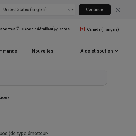
Close
Continue
es ventes
Devenir détaillant
Store
Canada (Français)
ommande
Nouvelles
Aide et soutien
sion?
iques (de type émetteur-