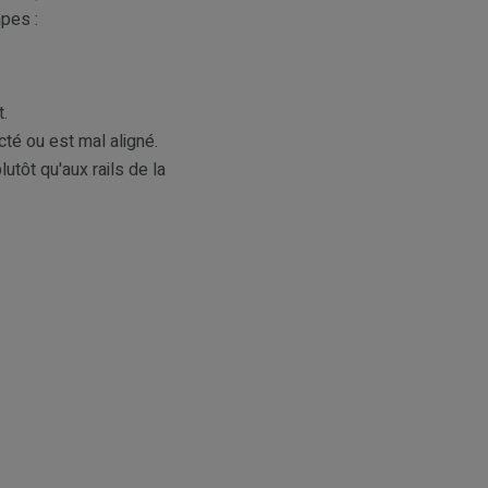
pes :
.
té ou est mal aligné.
utôt qu'aux rails de la