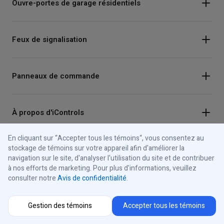
Ouvre-portes de garage résidentiels
Feux de signalisation
Panneaux de commande
À propos d'iControls
En cliquant sur “Accepter tous les témoins“, vous consentez au
stockage de témoins sur votre appareil afin d'améliorer la
Connectez-vous avec nous
navigation sur le site, d'analyser l'utilisation du site et de contribuer
à nos efforts de marketing. Pour plus d'informations, veuillez
Instagram
consulter notre
Avis de confidentialité
.
Sélecteur de région
Facebook
Gestion des témoins
Accepter tous les témoins
Youtube