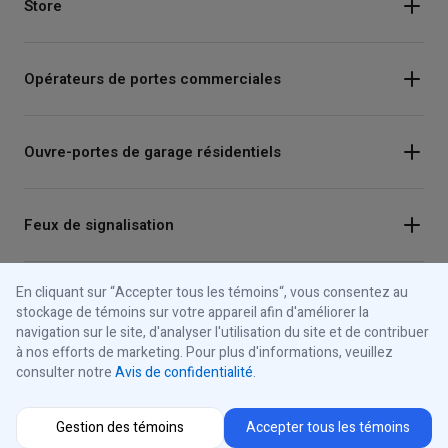
Store
Opérateurs de portes commerciales
Ouvre-portes de garage résidentiels
Feux de signalisation
En cliquant sur “Accepter tous les témoins“, vous consentez au
Panneaux de commande
stockage de témoins sur votre appareil afin d'améliorer la
navigation sur le site, d'analyser l'utilisation du site et de contribuer
à nos efforts de marketing. Pour plus d'informations, veuillez
À propos d'iControls
consulter notre
Avis de confidentialité
.
Gestion des témoins
Accepter tous les témoins
Connectez-vous avec nous