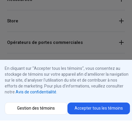
Store
Opérateurs de portes commerciales
Ouvre-portes de garage résidentiels
En cliquant sur “Accepter tous les témoins“, vous consentez au
stockage de témoins sur votre appareil afin d'améliorer la navigation
sur le site, d'analyser l'utilisation du site et de contribuer à nos
Feux de signalisation
efforts de marketing. Pour plus d'informations, veuillez consulter
notre
Avis de confidentialité
.
Panneaux de commande
Gestion des témoins
Accepter tous les témoins
À propos d'iControls