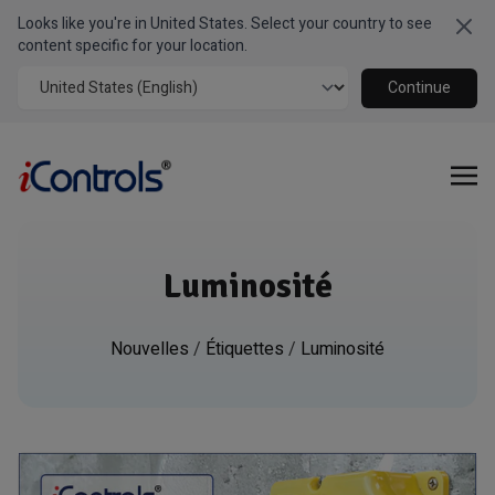
Looks like you're in United States. Select your country to see
Clo
content specific for your location.
Continue
Luminosité
Nouvelles
/
Étiquettes
/
Luminosité